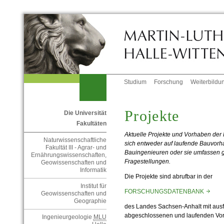
Studium
Forschung
Weiterbildu
Projekte
Die Universität
Fakultäten
Aktuelle Projekte und Vorhaben der
Naturwissenschaftliche
sich entweder auf laufende Bauvorha
Fakultät III - Agrar- und
Bauingenieuren oder sie umfassen
Ernährungswissenschaften,
Fragestellungen.
Geowissenschaften und
Informatik
Die Projekte sind abrufbar in der
Institut für
FORSCHUNGSDATENBANK
Geowissenschaften und
Geographie
des Landes Sachsen-Anhalt mit ausf
abgeschlossenen und laufenden Vo
Ingenieurgeologie
MLU