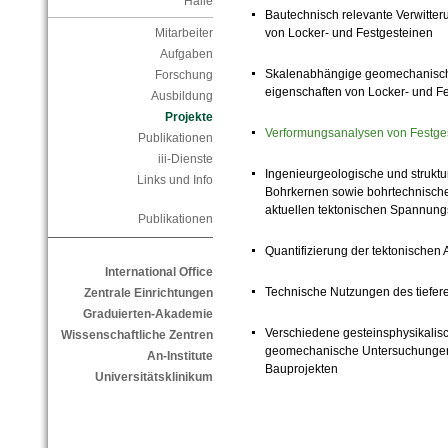
Halle
Bautechnisch relevante Verwitter
von Locker- und Festgesteinen
Mitarbeiter
Aufgaben
Skalenabhängige geomechanische
Forschung
eigenschaften von Locker- und F
Ausbildung
Projekte
Verformungsanalysen von Festge
Publikationen
iii-Dienste
Ingenieurgeologische und strukt
Links und Info
Bohrkernen sowie bohrtechnische
aktuellen tektonischen Spannun
Publikationen
Quantifizierung der tektonischen 
International Office
Technische Nutzungen des tiefer
Zentrale Einrichtungen
Graduierten-Akademie
Verschiedene gesteinsphysikali
Wissenschaftliche Zentren
geomechanische Untersuchungen
An-Institute
Bauprojekten
Universitätsklinikum