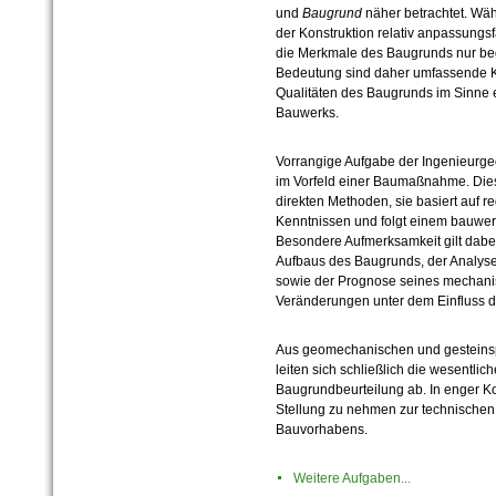
und
Baugrund
näher betrachtet. Wäh
der Konstruktion relativ anpassungsf
die Merkmale des Baugrunds nur beg
Bedeutung sind daher umfassende K
Qualitäten des Baugrunds im Sinne e
Bauwerks.
Vorrangige Aufgabe der Ingenieurgeo
im Vorfeld einer Baumaßnahme. Dies
direkten Methoden, sie basiert auf r
Kenntnissen und folgt einem bauwer
Besondere Aufmerksamkeit gilt dabei
Aufbaus des Baugrunds, der Analyse
sowie der Prognose seines mechani
Veränderungen unter dem Einfluss 
Aus geomechanischen und gesteins
leiten sich schließlich die wesentli
Baugrundbeurteilung ab. In enger Ko
Stellung zu nehmen zur technischen
Bauvorhabens.
Weitere Aufgaben...