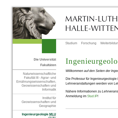
Studium
Forschung
Weiterbildu
Ingenieurgeol
Die Universität
Fakultäten
Willkommen auf den Seiten der Inge
Naturwissenschaftliche
Fakultät III - Agrar- und
Die Professur für Ingenieurgeologie 
Ernährungswissenschaften,
Lehrveranstaltungen werden von Leh
Geowissenschaften und
Informatik
Nähere Informationen zu
Lehrverans
Anmeldung im
Stud.IP
!
Institut für
Geowissenschaften und
Geographie
Ingenieurgeologie
MLU