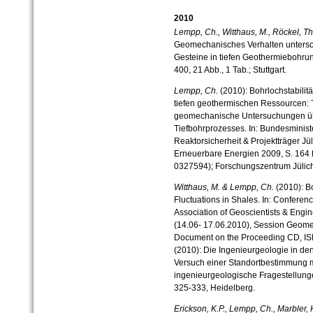
2010
Lempp, Ch., Witthaus, M., Röckel, Th
Geomechanisches Verhalten unterschie
Gesteine in tiefen Geothermiebohrung
400, 21 Abb., 1 Tab.; Stuttgart.
Lempp, Ch.
(2010): Bohrlochstabilitä
tiefen geothermischen Ressourcen: 
geomechanische Untersuchungen übe
Tiefbohrprozesses. In: Bundesminist
Reaktorsicherheit & Projektträger Jü
Erneuerbare Energien 2009, S. 164 f
0327594); Forschungszentrum Jülich
Witthaus, M. & Lempp, Ch.
(2010): Bo
Fluctuations in Shales. In: Confere
Association of Geoscientists & Eng
(14.06- 17.06.2010), Session Geom
Document on the Proceeding CD, I
(2010): Die Ingenieurgeologie in de
Versuch einer Standortbestimmung mi
ingenieurgeologische Fragestellunge
325-333, Heidelberg.
Erickson, K.P., Lempp, Ch., Marbler, 