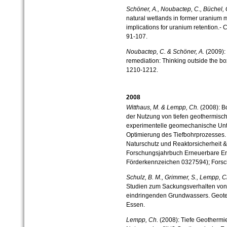
Schöner, A., Noubactep, C., Büchel, 
natural wetlands in former uranium m
implications for uranium retention.-
91-107.
Noubactep, C. & Schöner, A.
(2009): 
remediation: Thinking outside the bo
1210-1212.
2008
Witthaus, M. & Lempp, Ch.
(2008): Bo
der Nutzung von tiefen geothermisc
experimentelle geomechanische Unt
Optimierung des Tiefbohrprozesses. 
Naturschutz und Reaktorsicherheit & 
Forschungsjahrbuch Erneuerbare Ener
Förderkennzeichen 0327594); Forsc
Schulz, B. M., Grimmer, S., Lempp, C
Studien zum Sackungsverhalten von 
eindringenden Grundwassers. Geotec
Essen.
Lempp, Ch.
(2008): Tiefe Geothermi