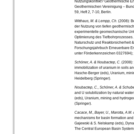
Nutzungskonflikt? Geothermische Ene
Geothermischen Vereinigung – Bunde
59, Heft 2, 7-10, Berlin.
Witthaus, M. & Lempp, Ch.
(2008): Bo
der Nutzung von tiefen geothermisc
experimentelle geomechanische Unt
Optimierung des Tiefbohrprozesses. 
Naturschutz und Reaktorsicherheit & 
Forschungsjahrbuch Erneuerbare Ene
unter Förderkennzeichen 0327694); 
Schöner, A. & Noubactep, C.
(2008): 
immobilization of uranium in soils an
Hasche-Berger (eds), Uranium, minin
Heidelberg (Springer).
Noubactep, C., Schöner, A. & Schube
and U solubilization by natural water
(eds), Uranium, mining and hydrogeo
(Springer).
Cacace, M., Bayer, U., Marotta, A.M.
mechanisms for basin formation and ev
Gajewski & S. Nelskamp (eds), Dynam
The Central European Basin System, 