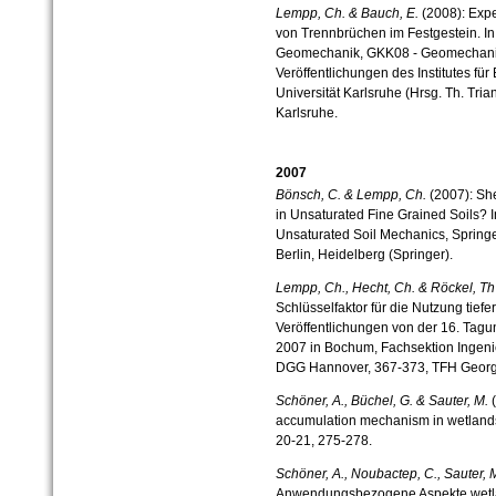
Lempp, Ch. & Bauch, E.
(2008): Expe
von Trennbrüchen im Festgestein. 
Geomechanik, GKK08 - Geomechanik
Veröffentlichungen des Institutes f
Universität Karlsruhe (Hrsg. Th. Triant
Karlsruhe.
2007
Bönsch, C. & Lempp, Ch.
(2007): She
in Unsaturated Fine Grained Soils? I
Unsaturated Soil Mechanics, Springe
Berlin, Heidelberg (Springer).
Lempp, Ch., Hecht, Ch. & Röckel, Th
Schlüsselfaktor für die Nutzung tief
Veröffentlichungen von der 16. Tagun
2007 in Bochum, Fachsektion Ingen
DGG Hannover, 367-373, TFH Georg
Schöner, A., Büchel, G. & Sauter, M.
(
accumulation mechanism in wetlands
20-21, 275-278.
Schöner, A., Noubactep, C., Sauter, 
Anwendungsbezogene Aspekte wetlan