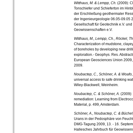
Witthaus, M. & Lempp, Ch.
(2009): Ch
Tonschiefer und Schieferton im Hinbl
der Erschließung geothermaler Ress
der Ingenieurgeologie 06.05-09.05 2
Gesellschaft für Geotechnik e.V. und
Geowissenschaften e.V.
Witthaus, M., Lempp, Ch., Röckel, Th
Characterization of mudstone, clayey 
of boreholes by developing new drill
exploration.- Geophys. Res. Abstrac
European Geosciences Union 2009, 
2009.
Noubactep, C., Schöner, A. & Woafo,
universal access to safe drinking wat
Wiley-Blackwell, Weinheim.
Noubactep, C. & Schöner, A.
(2009): 
remediation: Learning from Electroc
Material, p. 499, Amsterdam.
Schöner, A., Noubactep, C. & Büchel
Urans in der Pedosphäre von Feucht
DMG-Tagung 2009, 13. - 16. Septemb
Hallesches Jahrbuch für Geowissens