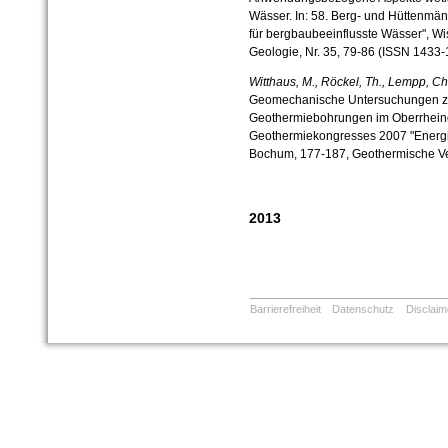
Wässer. In: 58. Berg- und Hüttenmä
für bergbaubeeinflusste Wässer", Wiss
Geologie, Nr. 35, 79-86 (ISSN 1433-
Witthaus, M., Röckel, Th., Lempp, Ch
Geomechanische Untersuchungen zur 
Geothermiebohrungen im Oberrheing
Geothermiekongresses 2007 "Energie 
Bochum, 177-187, Geothermische Ve
2013
Barrierefreiheit
Datenschutz
Disclaim