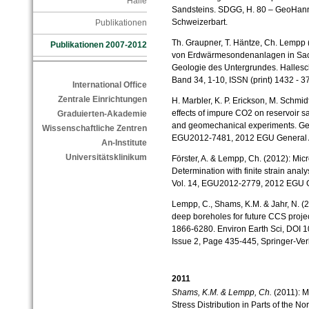
Halle
Sandsteins. SDGG, H. 80 – GeoHanno
Schweizerbart.
Publikationen
Th. Graupner, T. Häntze, Ch. Lempp 
Publikationen 2007-2012
von Erdwärmesondenanlagen in Sach
Geologie des Untergrundes. Hallesc
Band 34, 1-10, ISSN (print) 1432 - 3
International Office
Zentrale Einrichtungen
H. Marbler, K. P. Erickson, M. Schmi
effects of impure CO2 on reservoir s
Graduierten-Akademie
and geomechanical experiments. Geo
Wissenschaftliche Zentren
EGU2012-7481, 2012 EGU General 
An-Institute
Universitätsklinikum
Förster, A. & Lempp, Ch. (2012): Mi
Determination with finite strain ana
Vol. 14, EGU2012-2779, 2012 EGU 
Lempp, C., Shams, K.M. & Jahr, N. (2
deep boreholes for future CCS proje
1866-6280. Environ Earth Sci, DOI 
Issue 2, Page 435-445, Springer-Ver
2011
Shams, K.M. & Lempp, Ch.
(2011): M
Stress Distribution in Parts of the 