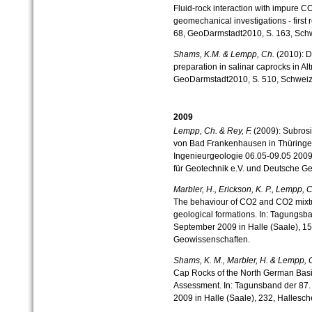
Fluid-rock interaction with impure
geomechanical investigations - first
68, GeoDarmstadt2010, S. 163, Schwe
Shams, K.M. & Lempp, Ch.
(2010): D
preparation in salinar caprocks in Al
GeoDarmstadt2010, S. 510, Schweizer
2009
Lempp, Ch. & Rey, F.
(2009): Subros
von Bad Frankenhausen in Thüringen
Ingenieurgeologie 06.05-09.05 2009 
für Geotechnik e.V. und Deutsche Ge
Marbler, H., Erickson, K. P., Lempp,
The behaviour of CO2 and CO2 mixtu
geological formations. In: Tagungsb
September 2009 in Halle (Saale), 15
Geowissenschaften.
Shams, K. M., Marbler, H. & Lempp, 
Cap Rocks of the North German Basi
Assessment. In: Tagunsband der 87
2009 in Halle (Saale), 232, Hallesc