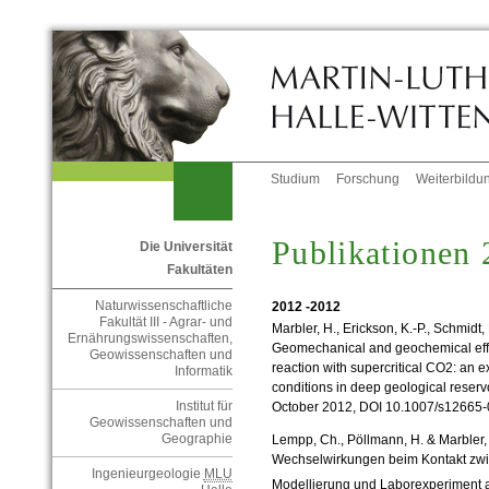
Studium
Forschung
Weiterbildu
Publikationen
Die Universität
Fakultäten
Naturwissenschaftliche
2012 -2012
Fakultät III - Agrar- und
Marbler, H., Erickson, K.-P., Schmidt
Ernährungswissenschaften,
Geomechanical and geochemical eff
Geowissenschaften und
reaction with supercritical CO2: an e
Informatik
conditions in deep geological reservo
Institut für
October 2012, DOI 10.1007/s12665-0
Geowissenschaften und
Geographie
Lempp, Ch., Pöllmann, H. & Marbler,
Wechselwirkungen beim Kontakt zw
Ingenieurgeologie
MLU
Modellierung und Laborexperiment a